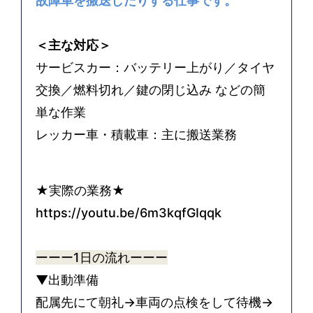
故障車を搬送したりする仕事です。
＜主な対応＞
サービスカー：バッテリー上がり／タイヤ
交換／燃料切れ／鍵の閉じ込み などの簡
単な作業
レッカー車・積載車：主に搬送業務
★実際の業務★
https://youtu.be/6m3kqfGIqqk
ーーー1
日の流れ
ーーー
▼出動準備
配属先にて朝礼→車両の点検をして待機→