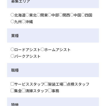
募集エリア
北海道
東北
関東
中部
関西
中国
四国
九州
沖縄
業種
ロードアシスト
ホームアシスト
パークアシスト
職種
サービススタッフ
架装工場
点検スタッフ
集金
清掃スタッフ
事務
特徴