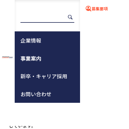
募集要項
架装工場
企業情報
事業案内
ホーム
事業案内
ロードアシスト
架装工場
新卒・キャリア採用
お問い合わせ
ロードアシスト架装工場
ロードアシストでは、新車の車両を一から架装、製作
しています。