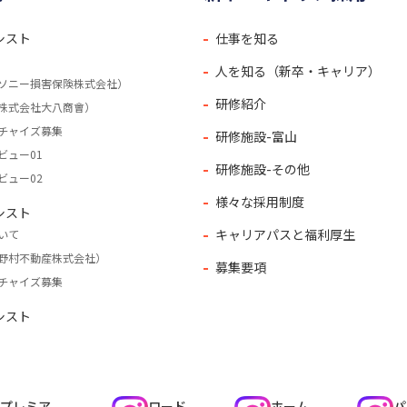
シスト
仕事を知る
人を知る（新卒・キャリア）
ソニー損害保険株式会社）
研修紹介
株式会社大八商會）
チャイズ募集
研修施設-富山
ビュー01
研修施設-その他
ビュー02
様々な採用制度
シスト
キャリアパスと福利厚生
いて
野村不動産株式会社）
募集要項
チャイズ募集
シスト
プレミア
ロード
ホーム
パ