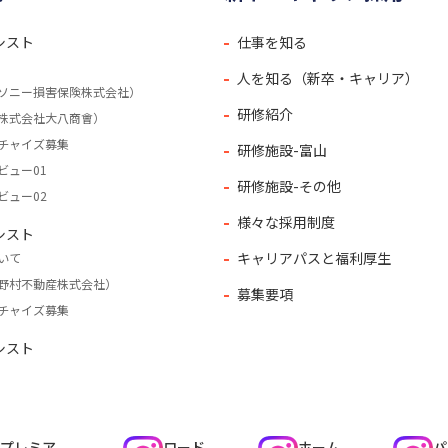
シスト
仕事を知る
人を知る（新卒・キャリア）
ソニー損害保険株式会社）
研修紹介
株式会社大八商會）
チャイズ募集
研修施設-富山
ビュー01
研修施設-その他
ビュー02
様々な採用制度
シスト
キャリアパスと福利厚生
いて
野村不動産株式会社）
募集要項
チャイズ募集
シスト
プレミア
ロード
ホーム
パ