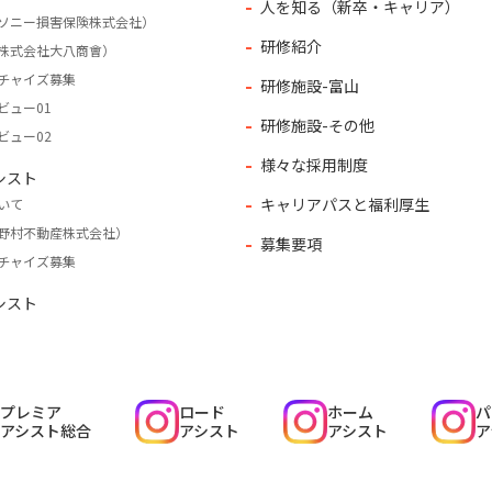
人を知る（新卒・キャリア）
ソニー損害保険株式会社）
研修紹介
株式会社大八商會）
チャイズ募集
研修施設-富山
ビュー01
研修施設-その他
ビュー02
様々な採用制度
シスト
キャリアパスと福利厚生
いて
野村不動産株式会社）
募集要項
チャイズ募集
シスト
プレミア
ロード
ホーム
パ
アシスト総合
アシスト
アシスト
ア